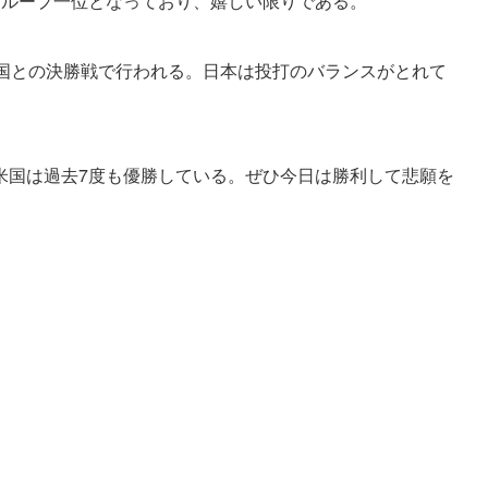
グループ一位となっており、嬉しい限りである。
米国との決勝戦で行われる。日本は投打のバランスがとれて
米国は過去7度も優勝している。ぜひ今日は勝利して悲願を