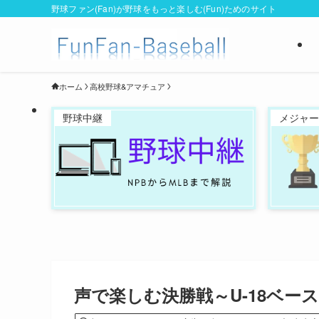
野球ファン(Fan)が野球をもっと楽しむ(Fun)ためのサイト
ホーム
高校野球&アマチュア
野球中継
メジャー
声で楽しむ決勝戦～U-18ベー