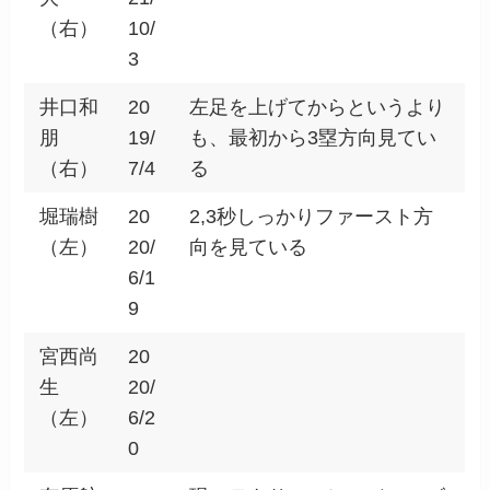
（右）
10/
3
井口和
20
左足を上げてからというより
朋
19/
も、最初から3塁方向見てい
（右）
7/4
る
堀瑞樹
20
2,3秒しっかりファースト方
（左）
20/
向を見ている
6/1
9
宮西尚
20
生
20/
（左）
6/2
0