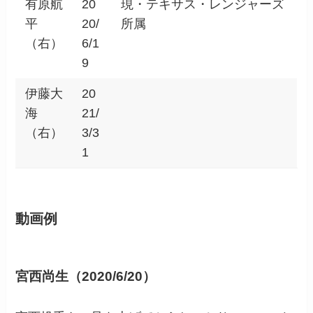
有原航
20
現・テキサス・レンジャーズ
平
20/
所属
（右）
6/1
9
伊藤大
20
海
21/
（右）
3/3
1
動画例
宮西尚生（2020/6/20）