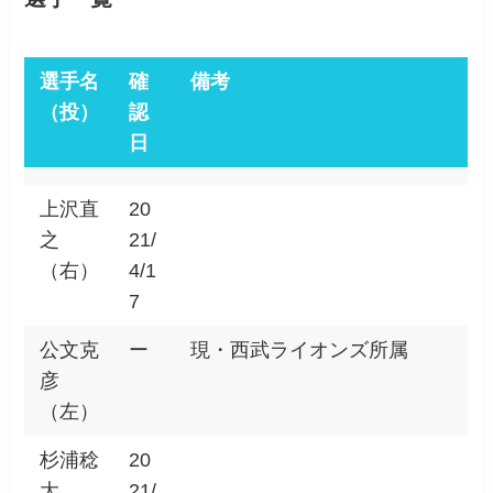
選手名
確
備考
（投）
認
日
上沢直
20
之
21/
（右）
4/1
7
公文克
ー
現・西武ライオンズ所属
彦
（左）
杉浦稔
20
大
21/