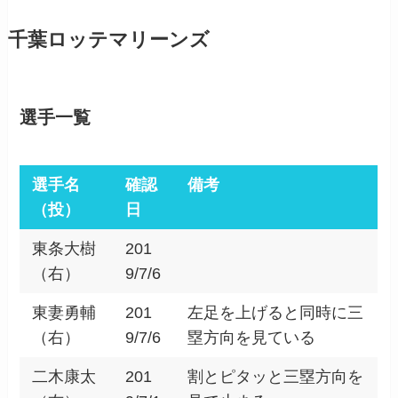
千葉ロッテマリーンズ
選手一覧
選手名
確認
備考
（投）
日
東条大樹
201
（右）
9/7/6
東妻勇輔
201
左足を上げると同時に三
（右）
9/7/6
塁方向を見ている
二木康太
201
割とピタッと三塁方向を