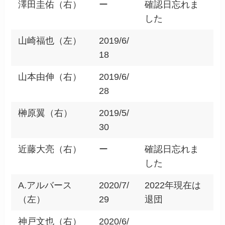
澤田圭佑（右）
ー
確認日忘れま
した
山崎福也（左）
2019/6/
18
山本由伸（右）
2019/6/
28
榊原翼（右）
2019/5/
30
近藤大亮（右）
ー
確認日忘れま
した
A.アルバース
2020/7/
2022年現在は
（左）
29
退団
神戸文也（右）
2020/6/