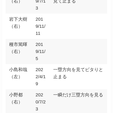
（右）
9/7/1
見て止まる
3
岩下大樹
201
（右）
9/11/
11
種市篤暉
201
（右）
9/11/
5
小島和哉
202
一塁方向を見てピタりと
（左）
2/4/1
止まる
9
小野都
202
一瞬だけ三塁方向を見る
（右）
0/7/2
3