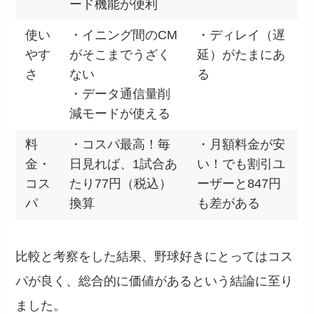
ード機能が便利
使い
・イニング間のCM
・ディレイ（遅
やす
がそこまでうざく
延）がたまにあ
さ
ない
る
・データ通信量削
減モードが使える
料
・コスパ最高！毎
・月額料金が安
金・
日見れば、1試合あ
い！でも割引ユ
コス
たり77円（税込）
ーザーと847円
パ
換算
も差がある
比較と考察をした結果、野球好きにとってはコス
パが良く、総合的に価値があるという結論に至り
ました。