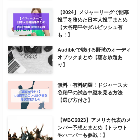
【2024】メジャーリーグで開幕
投手を務めた日本人投手まとめ
【大谷翔平やダルビッシュ有
も！】
Audibleで聴ける野球のオーディ
オブックまとめ【聴き放題あ
り】
無料・有料網羅！ドジャース大
谷翔平の試合中継を見る方法
【選び方付き】
【WBC2023】アメリカ代表のメ
ンバー予想とまとめ【トラウト
やハーパーも参戦！】